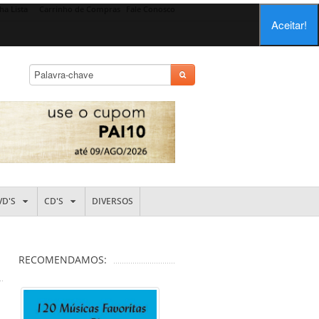
ha Lista
Carrinho de Compras
Fale Conosco
Aceitar!
VD'S
CD'S
DIVERSOS
RECOMENDAMOS: