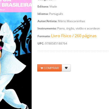
Editora:
Vitale
Idioma:
Português
Autor/Artista:
Mário Mascarenhas
Instrumento:
Piano, órgão, violão e acordeon
Livro Físico / 260 páginas
Formato:
UPC:
9788585188764
COMPRAR