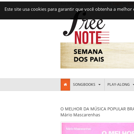
Boa Noite Bem-Vindo a Freenote,
Login
ou
Crie
Este site usa cookies para garantir que você obtenha a melhor
SONGBOOKS
PLAY-ALONG
O MELHOR DA MÚSICA POPULAR BRASI
Mário Mascarenhas