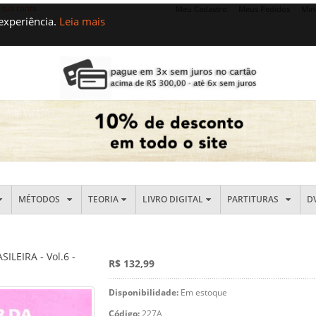
 sua conta
Meu Cadastro
Meus Pedidos
Min
 experiência.
Leia mais
MÉTODOS
TEORIA
LIVRO DIGITAL
PARTITURAS
D
LEIRA - Vol.6 -
R$ 132,99
Disponibilidade:
Em estoque
Código:
227A