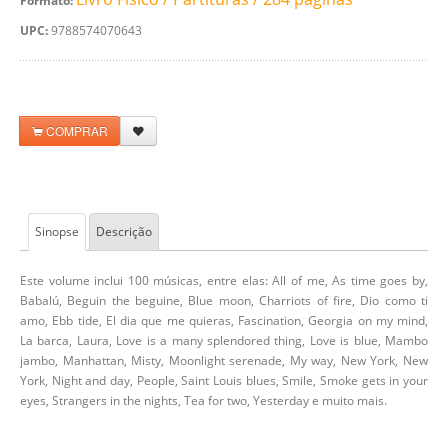
Formato:
UPC:
9788574070643
COMPRAR
Sinopse
Descrição
Este volume inclui 100 músicas, entre elas: All of me, As time goes by,
Babalú, Beguin the beguine, Blue moon, Charriots of fire, Dio como ti
amo, Ebb tide, El dia que me quieras, Fascination, Georgia on my mind,
La barca, Laura, Love is a many splendored thing, Love is blue, Mambo
jambo, Manhattan, Misty, Moonlight serenade, My way, New York, New
York, Night and day, People, Saint Louis blues, Smile, Smoke gets in your
eyes, Strangers in the nights, Tea for two, Yesterday e muito mais.