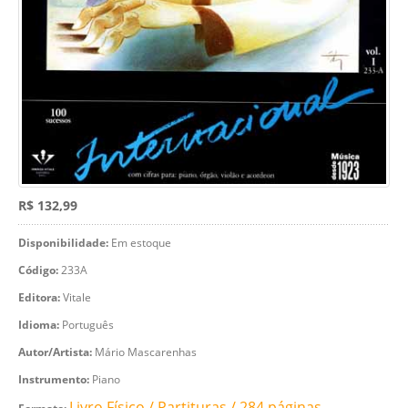
R$ 132,99
Disponibilidade:
Em estoque
Código:
233A
Editora:
Vitale
Idioma:
Português
Autor/Artista:
Mário Mascarenhas
Instrumento:
Piano
Livro Físico / Partituras / 284 páginas