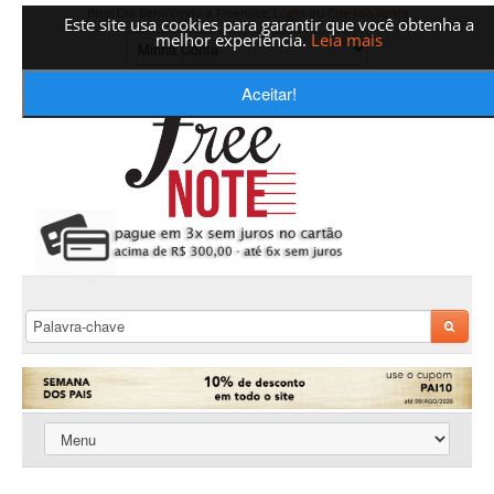
Bom Dia Bem-Vindo a Freenote,
Login
ou
Crie sua conta
Este site usa cookies para garantir que você obtenha a
melhor experiência.
Leia mais
Aceitar!