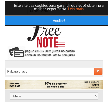
Boa Tarde Bem-Vindo a Freenote,
Login
ou
Crie sua conta
Este site usa cookies para garantir que você obtenha a
melhor experiência.
Leia mais
Aceitar!