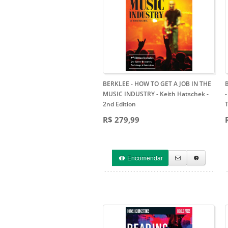
BERKLEE - HOW TO GET A JOB IN THE
MUSIC INDUSTRY - Keith Hatschek
-
-
2nd Edition
T
R$ 279,99
Encomendar