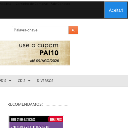
ha Lista
Carrinho de Compras
Fale Conosco
Aceitar!
VD'S
CD'S
DIVERSOS
RECOMENDAMOS: