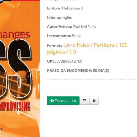
Editora:
Hal Leonard
Idioma:
Inglês
Autor/Artista:
Paul Del Nero
Instrumento:
Baixo
Livro Físico / Partitura / 106
Formato:
páginas / CD
UPC:
073999813760
PRAZO DA ENCOMENDA: 80 DIA(S)
Encomendar