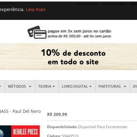
 sua conta
Meu Cadastro
Meus Pedidos
Min
 experiência.
Leia mais
MÉTODOS
TEORIA
LIVRO DIGITAL
PARTITURAS
D
ASS - Paul Del Nero
R$ 209,99
Disponibilidade:
Disponível Para Encomendar
Código:
50449510