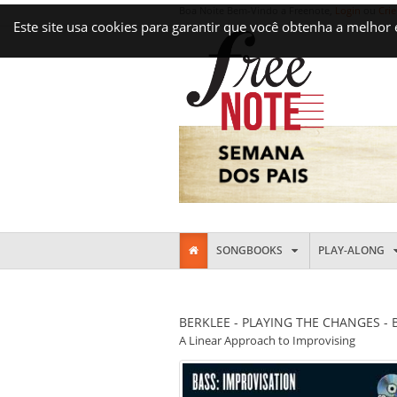
Boa Noite Bem-Vindo a Freenote,
Login
ou
Crie
Este site usa cookies para garantir que você obtenha a melhor
SONGBOOKS
PLAY-ALONG
BERKLEE - PLAYING THE CHANGES - B
A Linear Approach to Improvising