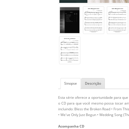
Sinopse
Descrição
Esta série oferece a oportunidade para que
o CD para que você mesmo possa tocar ambo
incluindo: Bless the Broken Road • From Thi
• We've Only Just Begun • Wedding Song (The
Acompanha CD