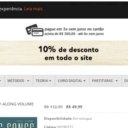
e sua conta
Meu Cadastro
Meus Pedidos
Min
 experiência.
Leia mais
MÉTODOS
TEORIA
LIVRO DIGITAL
PARTITURAS
D
AY-ALONG VOLUME
R$ 112,99
R$ 49,99
Disponibilidade:
Em estoque
Código:
00290572