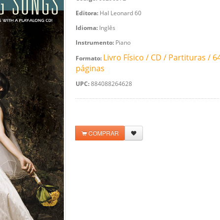
Editora:
Hal Leonard 60
Idioma:
Inglês
Instrumento:
Piano
Livro Físico / CD / Partituras / 6
Formato:
páginas
UPC:
884088264628
COMPRAR