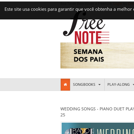
Boa Tarde Bem-Vindo a Freenote,
Login
ou
Cri
Este site usa cookies para garantir que você obtenha a melhor
SONGBOOKS
PLAY-ALONG
WEDDING SONGS - PIANO DUET PL
25