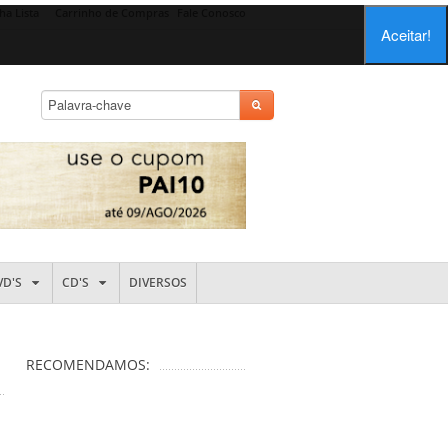
ha Lista
Carrinho de Compras
Fale Conosco
Aceitar!
VD'S
CD'S
DIVERSOS
RECOMENDAMOS: