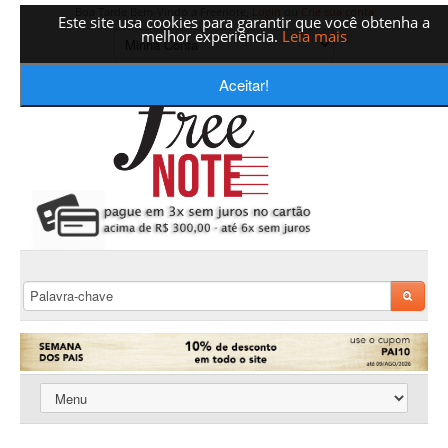
Boa Tarde Bem-Vindo a Freenote,
Login
ou
Crie sua conta
Este site usa cookies para garantir que você obtenha a
melhor experiência.
Leia mais
Aceitar!