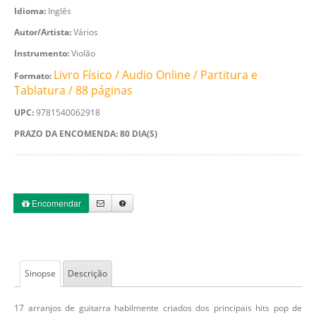
Idioma:
Inglês
Autor/Artista:
Vários
Instrumento:
Violão
Livro Físico / Audio Online / Partitura e
Formato:
Tablatura / 88 páginas
UPC:
9781540062918
PRAZO DA ENCOMENDA: 80 DIA(S)
Encomendar
Sinopse
Descrição
17 arranjos de guitarra habilmente criados dos principais hits pop de