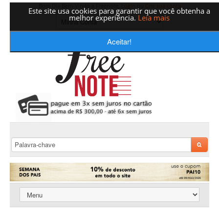
Bom Dia Bem-Vindo a Freenote,
Login
ou
Crie sua conta
Este site usa cookies para garantir que você obtenha a
melhor experiência.
Leia mais
Aceitar!