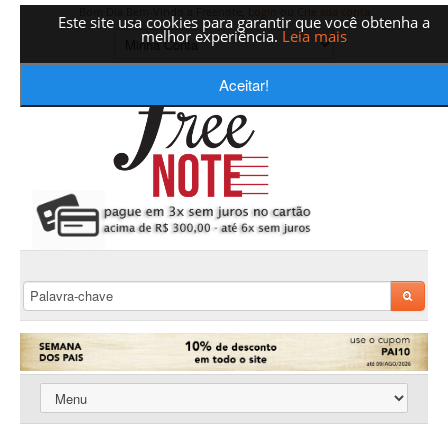
Bom Dia Bem-Vindo a Freenote,
Login
ou
Crie sua conta
Este site usa cookies para garantir que você obtenha a
melhor experiência.
Leia mais
Aceitar!