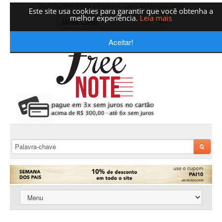
Bom Dia Bem-Vindo a Freenote,
Login
ou
Crie sua conta
Este site usa cookies para garantir que você obtenha a
melhor experiência.
Leia mais
Aceitar!