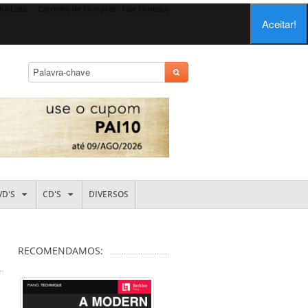
ha Lista
Carrinho de Compras
Fale Conosco
Aceitar!
VD'S
CD'S
DIVERSOS
RECOMENDAMOS: