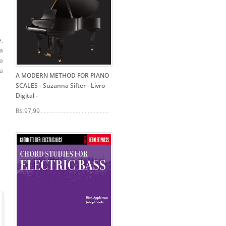
,
da
a
a
A MODERN METHOD FOR PIANO
SCALES - Suzanna Sifter - Livro
Digital
-
R$ 97,99