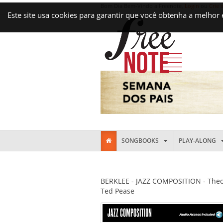
Bom Dia Bem-Vindo a Freenote,
Login
ou
Crie 
Este site usa cookies para garantir que você obtenha a melhor
SONGBOOKS
PLAY-ALONG
BERKLEE - JAZZ COMPOSITION - Theor
Ted Pease