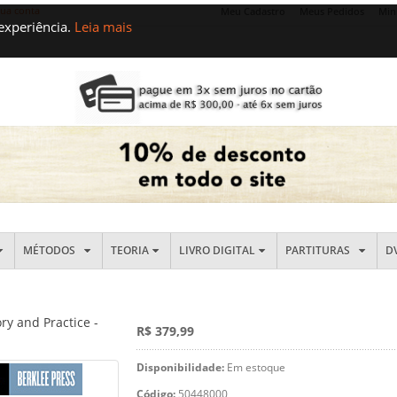
sua conta
Meu Cadastro
Meus Pedidos
Min
 experiência.
Leia mais
MÉTODOS
TEORIA
LIVRO DIGITAL
PARTITURAS
D
y and Practice -
R$ 379,99
Disponibilidade:
Em estoque
Código:
50448000