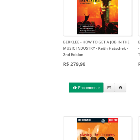
BERKLEE - HOW TO GET A JOB IN THE
MUSIC INDUSTRY - Keith Hatschek
-
-
2nd Edition
T
R$ 279,99
Encomendar