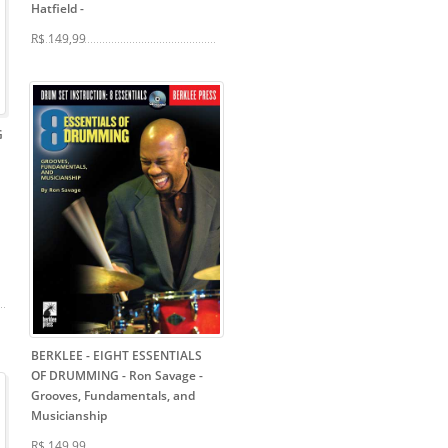
Hatfield
-
R$ 149,99
G
BERKLEE - EIGHT ESSENTIALS
OF DRUMMING - Ron Savage
-
Grooves, Fundamentals, and
Musicianship
R$ 149,99